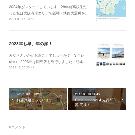
2024年がスタートしています。29年前高校生だ
った私は大阪湾岸エリアで阪神・淡路大震災を…
2024.01.17 13:43
2023年も早、年の瀬！
みなさんいかがお過ごしでしょうか？『Sima-
sima』2023年は因島版も発行しました！記念…
2023.12.06 23:41
2017.08.18 13:56
2017.08.10 04:45
お届け始まっています
Sima-sima vol.4 先行500
部 完成！
0
コメント