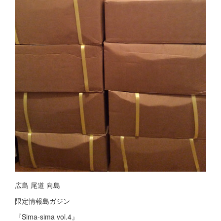
広島 尾道 向島
限定情報島ガジン
『Sima-sima vol.4』