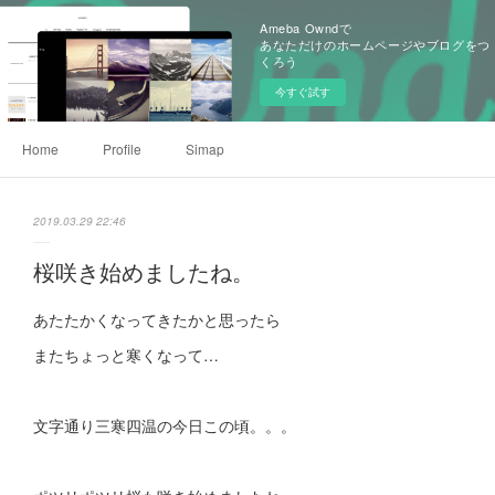
Ameba Owndで
あなただけのホームページやブログをつ
くろう
今すぐ試す
Home
Profile
Simap
2019.03.29 22:46
桜咲き始めましたね。
あたたかくなってきたかと思ったら
またちょっと寒くなって…
文字通り三寒四温の今日この頃。。。