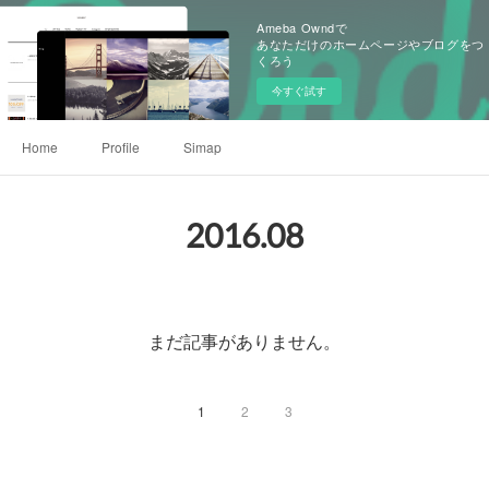
Ameba Owndで
あなただけのホームページやブログをつ
くろう
今すぐ試す
Home
Profile
Simap
2016
.
08
まだ記事がありません。
1
2
3