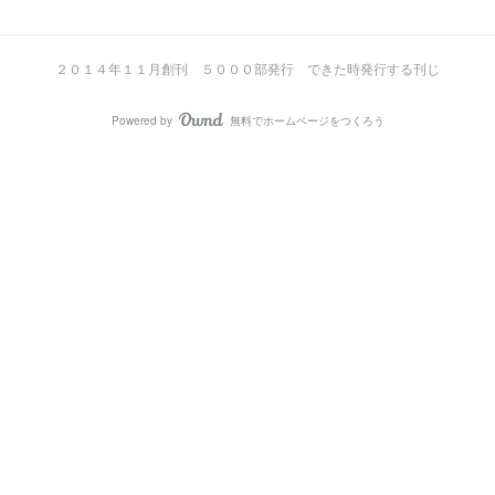
２０１４年１１月創刊 ５０００部発行 できた時発行する刊じ
Powered by
無料でホームページをつくろう
AmebaOwnd
フォロー