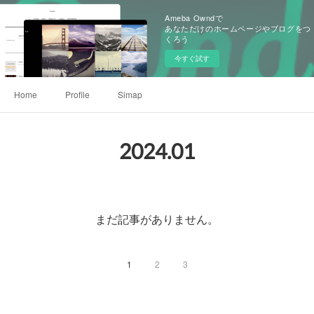
Ameba Owndで
あなただけのホームページやブログをつ
くろう
今すぐ試す
Home
Profile
Simap
2024
.
01
まだ記事がありません。
1
2
3