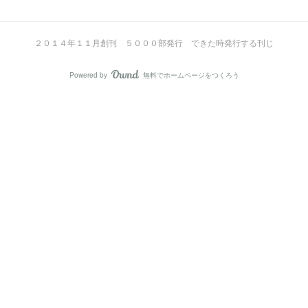
２０１４年１１月創刊 ５０００部発行 できた時発行する刊じ
Powered by
無料でホームページをつくろう
AmebaOwnd
フォロー